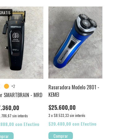
GRATIS
Rasuradora Modelo 2801 -
+2
KEMEI
per SMARTBRAIN - MRD
$25.600,00
7.360,00
3
x
$8.533,33
sin interés
.786,67
sin interés
$20.480,00
con
Efectivo
.888,00
con
Efectivo
mprar