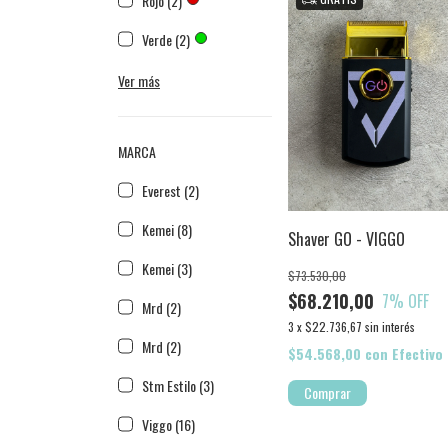
Rojo (2)
Verde (2)
Ver más
MARCA
Everest (2)
Kemei (8)
Shaver GO - VIGGO
Kemei (3)
$73.530,00
$68.210,00
7
% OFF
Mrd (2)
3
x
$22.736,67
sin interés
Mrd (2)
$54.568,00
con
Efectivo
Stm Estilo (3)
Viggo (16)