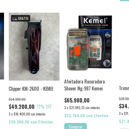
GRATIS
Afeitadora Rasuradora
Trim
Shaver Ng-987 Kemei
Clipper KM-2600 - KEMEI
$39.99
$65.980,00
$54.990,00
$34
$49.200,00
11
% OFF
3
x
$21.993,33
sin interés
3
x
$11
3
x
$16.400,00
sin interés
$52.784,00
con
Efectivo
$27.
$39.360,00
con
Efectivo
Comprar