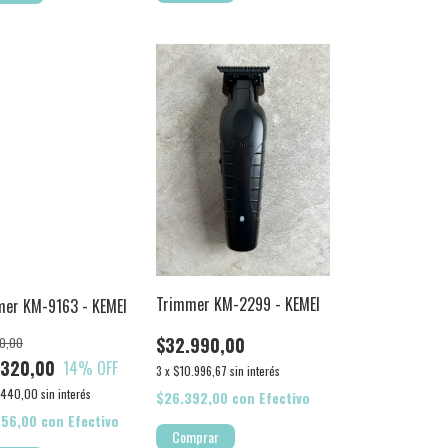
Trimmer KM-2299 - KEMEI
mer KM-9163 - KEMEI
$32.990,00
0,00
.320,00
14
% OFF
3
x
$10.996,67
sin interés
.440,00
sin interés
$26.392,00
con
Efectivo
456,00
con
Efectivo