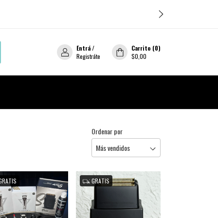
Entrá
/
Carrito
(
0
)
Registráte
$0,00
Ordenar por
GRATIS
GRATIS