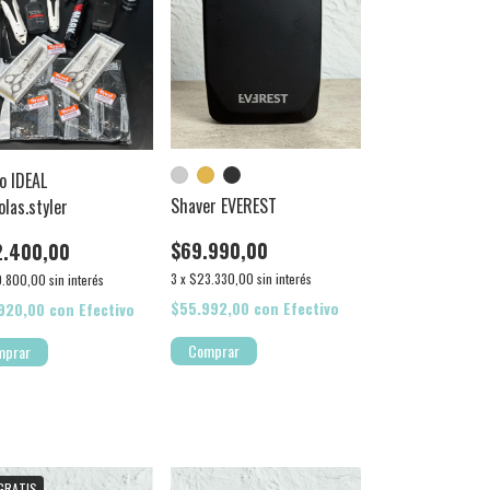
o IDEAL
Shaver EVEREST
las.styler
$69.990,00
2.400,00
3
x
$23.330,00
sin interés
.800,00
sin interés
$55.992,00
con
Efectivo
.920,00
con
Efectivo
Comprar
GRATIS