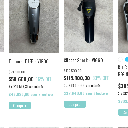
O
Clipper Shock - VIGGO
Trimmer DEEP - VIGGO
Kit C
$166.500,00
$69.990,00
BEGI
$115.800,00
30
% OFF
$58.600,00
16
% OFF
$38
3
x
$38.600,00
sin interés
3
x
$19.533,33
sin interés
$92.640,00
con
Efectivo
3
x
$12
$46.880,00
con
Efectivo
$309
Co