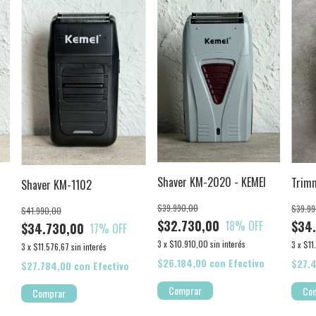
Shaver KM-2020 - KEMEI
Trim
Shaver KM-1102
$39.990,00
$39.99
$41.990,00
$32.730,00
18
% OFF
$34
$34.730,00
17
% OFF
3
x
$10.910,00
sin interés
3
x
$11
3
x
$11.576,67
sin interés
$26.184,00
con
Efectivo
$27.
$27.784,00
con
Efectivo