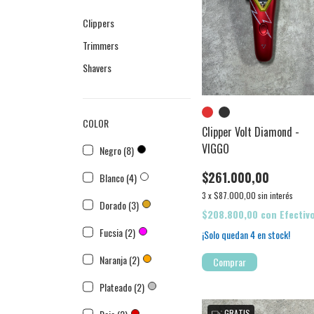
Clippers
Trimmers
Shavers
COLOR
Clipper Volt Diamond -
VIGGO
Negro (8)
$261.000,00
Blanco (4)
3
x
$87.000,00
sin interés
Dorado (3)
$208.800,00
con
Efectiv
Fucsia (2)
¡Solo quedan
4
en stock!
Naranja (2)
Comprar
Plateado (2)
GRATIS