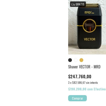
GRATIS
Shaver VECTOR - MRD
$247.760,00
3
x
$82.586,67
sin interés
$198.208,00
con
Efectivo
Comprar