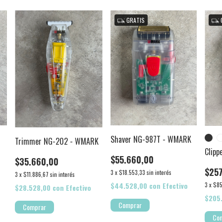
GRATIS
Shaver NG-987T - WMARK
Trimmer NG-202 - WMARK
Clip
$55.660,00
$35.660,00
$25
3
x
$18.553,33
sin interés
3
x
$11.886,67
sin interés
$44.528,00
con
Efectivo
3
x
$85
$28.528,00
con
Efectivo
$205
Co