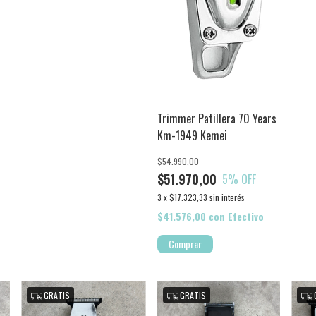
Trimmer Patillera 70 Years
Km-1949 Kemei
$54.990,00
$51.970,00
5
% OFF
3
x
$17.323,33
sin interés
$41.576,00
con
Efectivo
Comprar
GRATIS
GRATIS