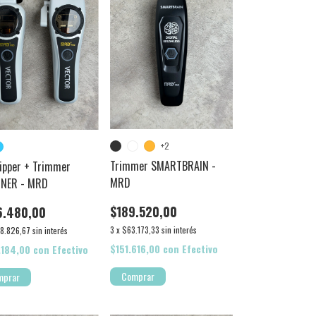
+2
Trimmer SMARTBRAIN -
lipper + Trimmer
MRD
NNER - MRD
$189.520,00
6.480,00
3
x
$63.173,33
sin interés
8.826,67
sin interés
$151.616,00
con
Efectivo
.184,00
con
Efectivo
Comprar
mprar