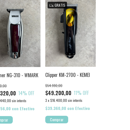
GRATIS
Clipper KM-2700 - KEMEI
mer NG-310 - WMARK
$54.990,00
0,00
$49.200,00
11
% OFF
.320,00
14
% OFF
3
x
$16.400,00
sin interés
.440,00
sin interés
$39.360,00
con
Efectivo
456,00
con
Efectivo