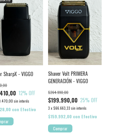
Shaver Volt PRIMERA
r SharpX - VIGGO
GENERACIÓN - VIGGO
0,00
410,00
12
% OFF
$264.990,00
$199.990,00
25
% OFF
.470,00
sin interés
3
x
$66.663,33
sin interés
728,00
con
Efectivo
$159.992,00
con
Efectivo