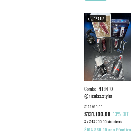
GRATIS
Combo INTENTO
@nicolas.styler
$149.990,00
$131.100,00
13
% OFF
3
x
$43.700,00
sin interés
$104.880,00
con
Efectivo