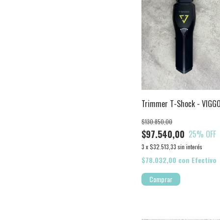
Trimmer T-Shock - VIGG
$130.850,00
$97.540,00
25
% OFF
3
x
$32.513,33
sin interés
$78.032,00
con
Efectivo