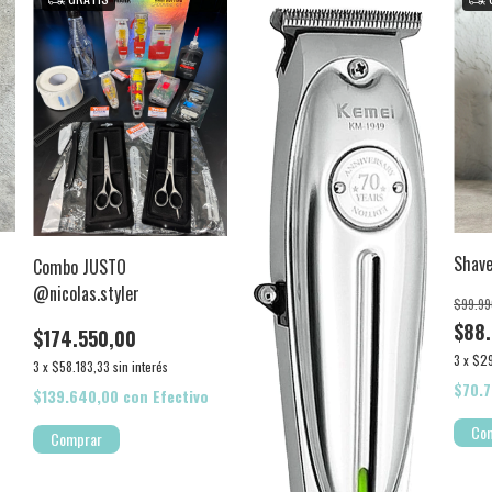
Shave
Combo JUSTO
@nicolas.styler
$99.99
$88.
$174.550,00
3
x
$29
3
x
$58.183,33
sin interés
$70.
$139.640,00
con
Efectivo