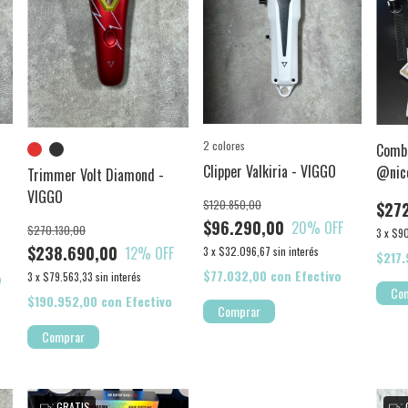
2 colores
Comb
Clipper Valkiria - VIGGO
@nico
Trimmer Volt Diamond -
VIGGO
$120.850,00
$27
$96.290,00
20
% OFF
$270.130,00
3
x
$90
$238.690,00
12
% OFF
3
x
$32.096,67
sin interés
$217
$77.032,00
con
Efectivo
o
3
x
$79.563,33
sin interés
$190.952,00
con
Efectivo
Comprar
Comprar
GRATIS