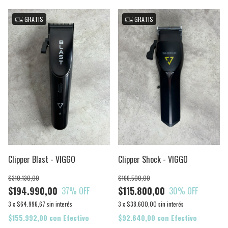
GRATIS
GRATIS
Clipper Blast - VIGGO
Clipper Shock - VIGGO
$310.130,00
$166.500,00
$194.990,00
$115.800,00
37
% OFF
30
% OFF
3
x
$64.996,67
sin interés
3
x
$38.600,00
sin interés
$155.992,00
con
Efectivo
$92.640,00
con
Efectivo