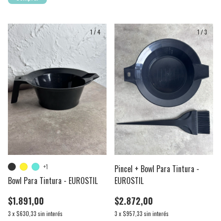
1
/
4
1
/
3
+1
Pincel + Bowl Para Tintura -
Bowl Para Tintura - EUROSTIL
EUROSTIL
$1.891,00
$2.872,00
3
x
$630,33
sin interés
3
x
$957,33
sin interés