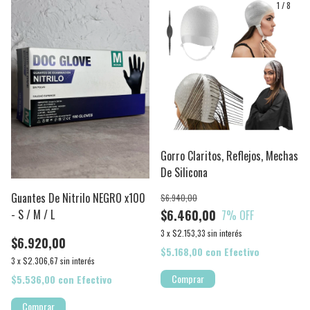
1
/
8
Gorro Claritos, Reflejos, Mechas
De Silicona
Guantes De Nitrilo NEGRO x100
$6.940,00
- S / M / L
$6.460,00
7
% OFF
3
x
$2.153,33
sin interés
$6.920,00
$5.168,00
con
Efectivo
3
x
$2.306,67
sin interés
Comprar
$5.536,00
con
Efectivo
Comprar