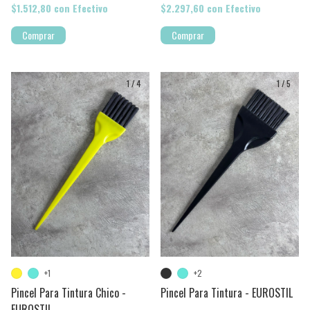
$1.512,80
con
Efectivo
$2.297,60
con
Efectivo
Comprar
1
/
4
1
/
5
+1
+2
Pincel Para Tintura Chico -
Pincel Para Tintura - EUROSTIL
EUROSTIL