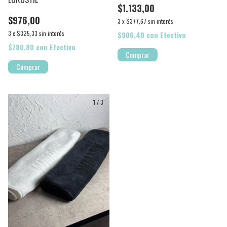
$1.133,00
$976,00
3
x
$377,67
sin interés
3
x
$325,33
sin interés
$906,40
con
Efectivo
$780,80
con
Efectivo
Comprar
Comprar
1
/
3