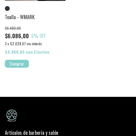
Toalla - WMARK
$6.480,00
$6.086,00
6
% OFF
3
x
$2.028,67
sin interés
$4.868,80
con
Efectivo
Comprar
Artículos de barbería y salón