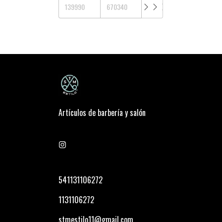
Artículos de barbería y salón
541131106272
1131106272
stmestilo11@gmail.com