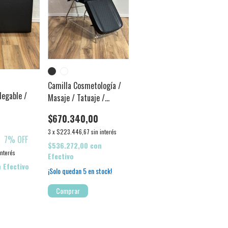
Camilla Cosmetología /
legable /
Masaje / Tatuaje /
Estetica
$670.340,00
3
x
$223.446,67
sin interés
0
7
% OFF
$536.272,00
con
interés
Efectivo
n
Efectivo
¡Solo quedan
5
en stock!
Comprar