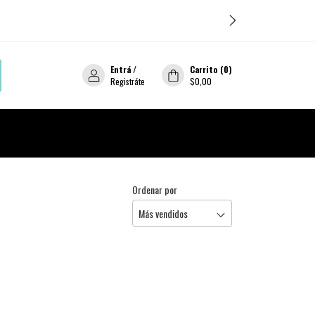
Entrá
/
Carrito
(
0
)
Registráte
$0,00
Ordenar por