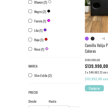
Blanco (2)
Negro (2)
Fucsia (1)
Lila (1)
+3
Rojo (1)
Camilla Valija P
Rosa (1)
Colores
$149.990,00
$139.990,0
MARCA
3
x
$46.663,33
sin 
Stm Estilo (2)
$111.992,00
co
Comprar
PRECIO
Desde
Hasta