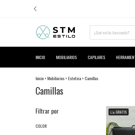
INICIO
MOBILIARIOS
CAPILARES
HERRAMIEN
Inicio
>
Mobiliarios
>
Estetica
>
Camillas
Camillas
Filtrar por
GRATIS
COLOR