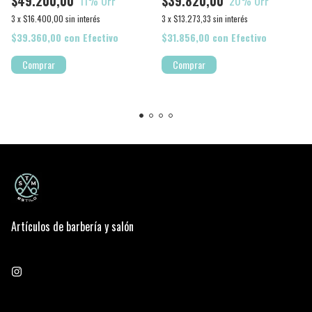
$49.200,00
$39.820,00
11
% OFF
20
% OFF
3
x
$16.400,00
sin interés
3
x
$13.273,33
sin interés
$39.360,00
con
Efectivo
$31.856,00
con
Efectivo
Artículos de barbería y salón