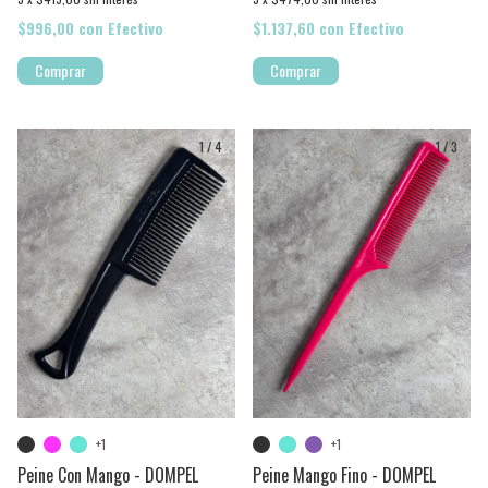
$996,00
con
Efectivo
$1.137,60
con
Efectivo
Comprar
Comprar
1
/
4
1
/
3
+1
+1
Peine Con Mango - DOMPEL
Peine Mango Fino - DOMPEL