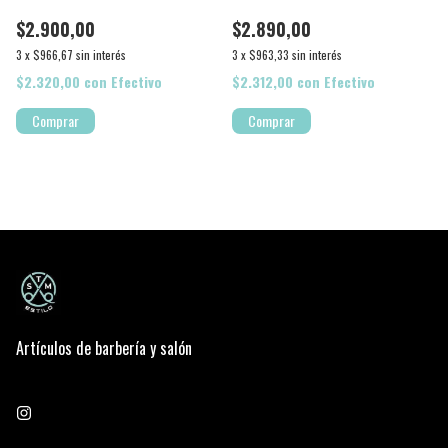
$2.900,00
$2.890,00
3
x
$966,67
sin interés
3
x
$963,33
sin interés
$2.320,00
con
Efectivo
$2.312,00
con
Efectivo
Comprar
Comprar
Artículos de barbería y salón