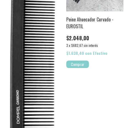
Peine Ahuecador Curvado -
EUROSTIL
$2.048,00
3
x
$682,67
sin interés
$1.638,40
con
Efectivo