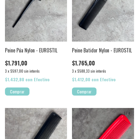
Peine Púa Nylon - EUROSTIL
Peine Batidor Nylon - EUROSTIL
$1.791,00
$1.765,00
3
x
$597,00
sin interés
3
x
$588,33
sin interés
$1.432,80
con
Efectivo
$1.412,00
con
Efectivo
1
/
4