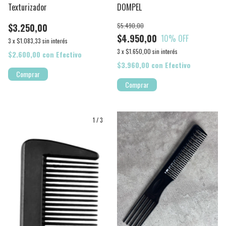
Texturizador
DOMPEL
$3.250,00
$5.490,00
$4.950,00
10
% OFF
3
x
$1.083,33
sin interés
3
x
$1.650,00
sin interés
$2.600,00
con
Efectivo
$3.960,00
con
Efectivo
1
/
3