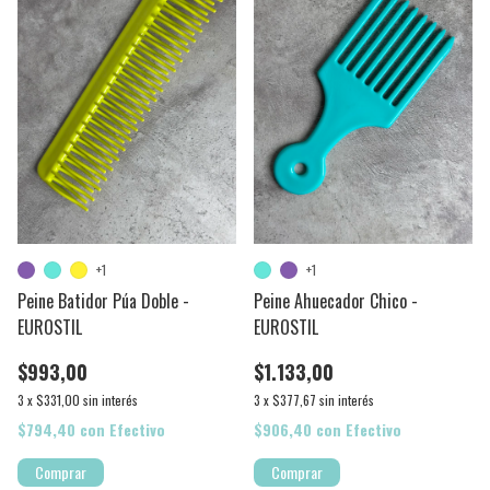
+1
+1
Peine Batidor Púa Doble -
Peine Ahuecador Chico -
EUROSTIL
EUROSTIL
$993,00
$1.133,00
3
x
$331,00
sin interés
3
x
$377,67
sin interés
$794,40
con
Efectivo
$906,40
con
Efectivo
Comprar
Comprar