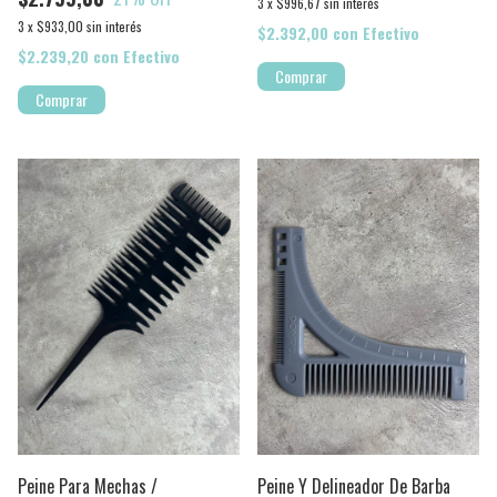
3
x
$996,67
sin interés
3
x
$933,00
sin interés
$2.392,00
con
Efectivo
$2.239,20
con
Efectivo
Peine Para Mechas /
Peine Y Delineador De Barba