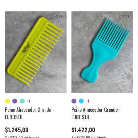
1
/
4
1
/
3
+1
+1
Peine Ahuecador Grande -
Peine Ahuecador Grande -
EUROSTIL
EUROSTIL
$1.245,00
$1.422,00
3
x
$415,00
sin interés
3
x
$474,00
sin interés