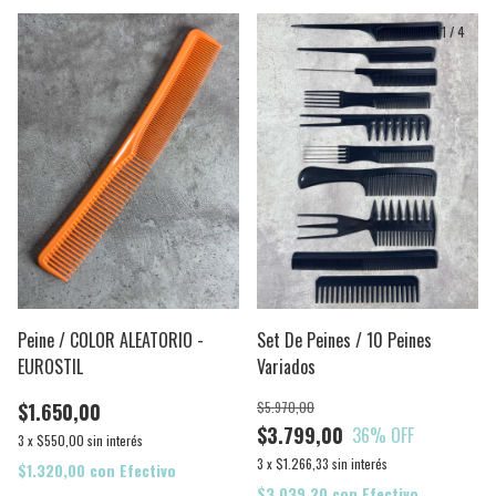
1
/
4
Peine / COLOR ALEATORIO -
Set De Peines / 10 Peines
EUROSTIL
Variados
$1.650,00
$5.970,00
$3.799,00
36
% OFF
3
x
$550,00
sin interés
3
x
$1.266,33
sin interés
$1.320,00
con
Efectivo
$3.039,20
con
Efectivo