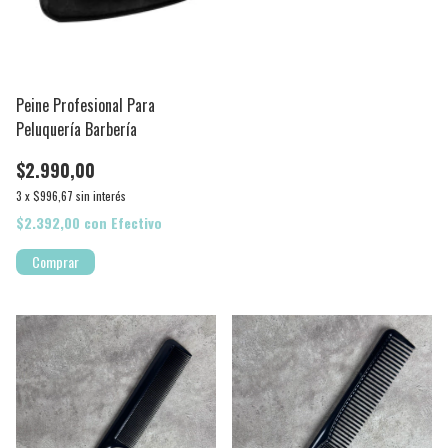
Peine Profesional Para
Peluquería Barbería
$2.990,00
3
x
$996,67
sin interés
$2.392,00
con
Efectivo
Comprar