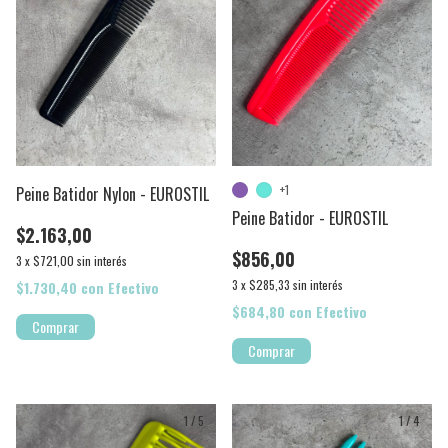
+1
Peine Batidor Nylon - EUROSTIL
Peine Batidor - EUROSTIL
$2.163,00
$856,00
3
x
$721,00
sin interés
3
x
$285,33
sin interés
$1.730,40
con
Efectivo
$684,80
con
Efectivo
Comprar
1
/
5
1
/
4