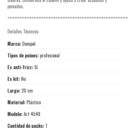
dientes. Desenreda el cabello y ayuda a crear acabados y
peinados.
**********************************************************************
Detalles Técnicos:
Marca:
Dompel
Tipos de peines:
profesional
Es anti-frizz:
Sí
Es kit:
No
Largo:
20 cm
Material:
Plástico
Modelo:
Art 4548
Cantidad de packs:
1