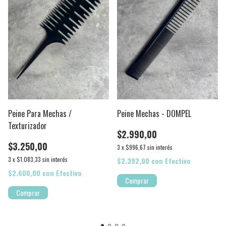
Peine Para Mechas /
Peine Mechas - DOMPEL
Texturizador
$2.990,00
$3.250,00
3
x
$996,67
sin interés
3
x
$1.083,33
sin interés
$2.392,00
con
Efectivo
$2.600,00
con
Efectivo