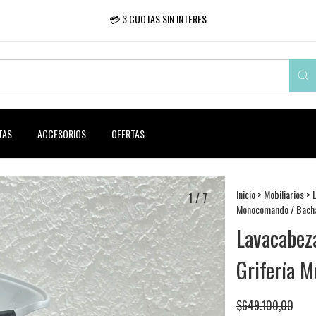
💳 3 CUOTAS SIN INTERES
TAS
ACCESORIOS
OFERTAS
Inicio
>
Mobiliarios
>
1
/
7
Monocomando / Bacha
Lavacabe
Grifería 
$649.100,00