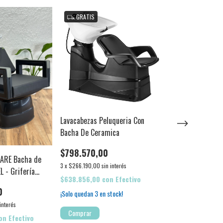
GRATIS
GRATIS
Lavacabezas Peluqueria Con
Bacha De Ceramica
$798.570,00
UARE Bacha de
Combo SMART DO
3
x
$266.190,00
sin interés
 - Grifería
Ayudante + Lava
$638.856,00
con
Efectivo
0
$835.600,00
¡Solo quedan
3
en stock!
$763.200,00
 interés
Comprar
3
x
$254.400,00
sin
on
Efectivo