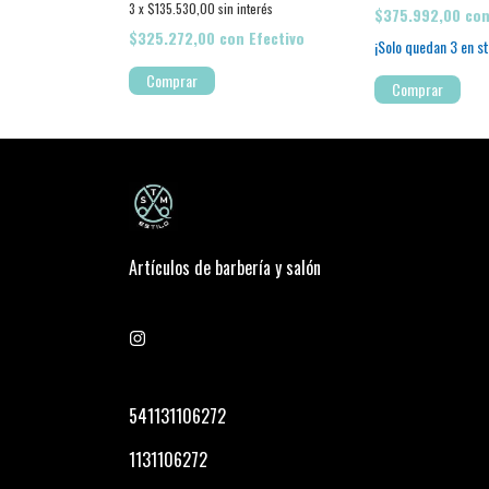
3
x
$135.530,00
sin interés
Efectivo
$375.992,00
co
$325.272,00
con
Efectivo
¡Solo quedan
3
en st
Comprar
Comprar
Artículos de barbería y salón
541131106272
1131106272