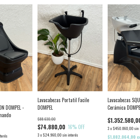
Lavacabezas Portatil Facile
Lavacabezas SQ
ON DOMPEL -
DOMPEL
Cerámica DOMPEL
mando
Monocomando
$88.630,00
$1.352.580,0
$74.880,00
16
% OFF
3
x
$450.860,00
sin
3
x
$24.960,00
sin interés
nterés
$1.082.064,00
c