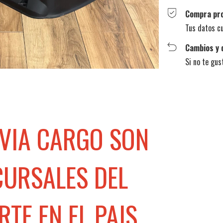
Compra pr
Tus datos c
Cambios y 
Si no te gus
 VIA CARGO SON
CURSALES DEL
E EN EL PAIS,