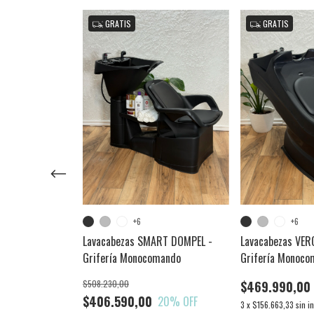
GRATIS
GRATIS
+6
+6
ARE DOMPEL -
mando / Bacha
Lavacabezas SMART DOMPEL -
Lavacabezas VER
Grifería Monocomando
Grifería Monoco
10
% OFF
$508.230,00
$469.990,00
$406.590,00
20
% OFF
nterés
3
x
$156.663,33
sin i