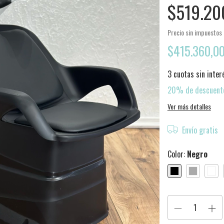
$519.20
Precio sin impuestos
$415.360,0
3
cuotas sin inte
20% de descuent
Ver más detalles
Envío gratis
Color:
Negro