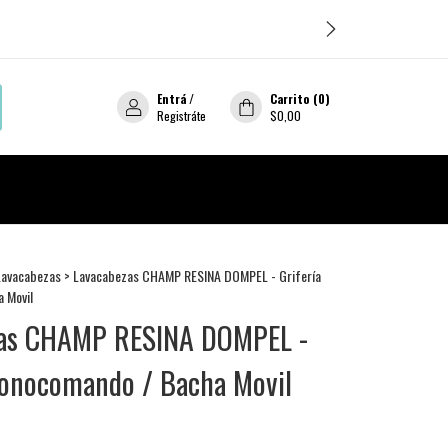
Entrá
/
Carrito
(
0
)
Registráte
$0,00
Lavacabezas
>
Lavacabezas CHAMP RESINA DOMPEL - Grifería
 Movil
zas CHAMP RESINA DOMPEL -
Monocomando / Bacha Movil