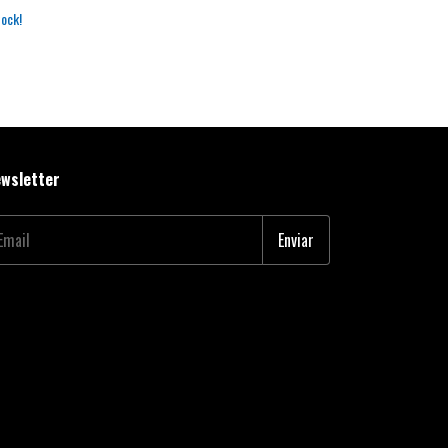
$610.560,00
co
tock!
wsletter