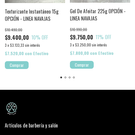
Gel De Afeitar 225g OPCIÓN -
Texturizante Instantáneo 15g
LINEA NAVAJAS
OPCIÓN - LINEA NAVAJAS
$10.990,00
$10.490,00
$9.750,00
$9.400,00
11
% OFF
10
% OFF
3
x
$3.250,00
sin interés
3
x
$3.133,33
sin interés
$7.800,00
con
Efectivo
$7.520,00
con
Efectivo
Artículos de barbería y salón