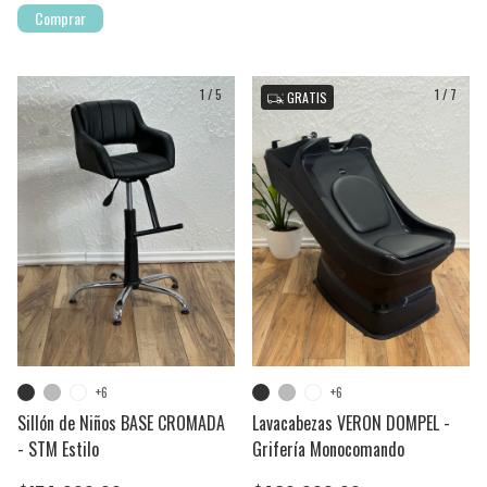
Comprar
1
/
5
1
/
7
GRATIS
+6
+6
Sillón de Niños BASE CROMADA
Lavacabezas VERON DOMPEL -
- STM Estilo
Grifería Monocomando