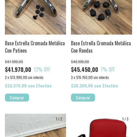
Base Estrella Cromada Metálica
Base Estrella Cromada Metálica
Con Patines
Con Ruedas
$47.990,00
$48.990,00
$41.970,00
$45.450,00
13
% OFF
7
% OFF
3
x
$13.990,00
sin interés
3
x
$15.150,00
sin interés
$33.576,00
con
Efectivo
$36.360,00
con
Efectivo
1
/
2
1
/
3