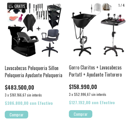
1
/
10
1
/
4
GRATIS
Gorro Claritos + Lavacabezas
Lavacabezas Peluqueria Sillon
Portatl + Ayudante Tintorero
Peluqueria Ayudante Peluqueria
$158.990,00
$483.500,00
3
x
$52.996,67
sin interés
3
x
$161.166,67
sin interés
$127.192,00
con
Efectivo
$386.800,00
con
Efectivo
Comprar
Comprar