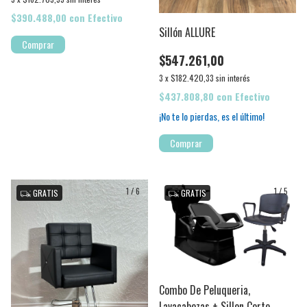
$390.488,00
con
Efectivo
Sillón ALLURE
Comprar
$547.261,00
3
x
$182.420,33
sin interés
$437.808,80
con
Efectivo
¡No te lo pierdas, es el último!
1
/
6
1
/
5
GRATIS
GRATIS
Combo De Peluqueria,
Lavacabezas + Sillon Corte