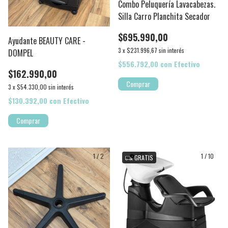
Combo Peluquería Lavacabezas.
Silla Carro Planchita Secador
$695.990,00
Ayudante BEAUTY CARE -
3
x
$231.996,67
sin interés
DOMPEL
$556.792,00
con
Efectivo
$162.990,00
3
x
$54.330,00
sin interés
$130.392,00
con
Efectivo
1
/
2
1
/
10
GRATIS