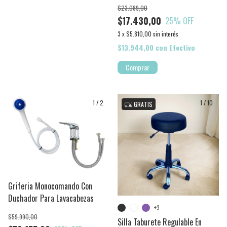
$23.089,00
$17.430,00
25
% OFF
3
x
$5.810,00
sin interés
$13.944,00
con
Efectivo
1
/
2
1
/
10
GRATIS
Griferia Monocomando Con
Duchador Para Lavacabezas
+3
$59.990,00
Silla Taburete Regulable En