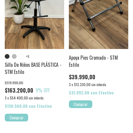
+6
Apoya Pies Cromado - STM
Silla De Niños BASE PLÁSTICA -
Estilo
STM Estilo
$39.990,00
$179.990,00
3
x
$13.330,00
sin interés
$163.200,00
9
% OFF
$31.992,00
con
Efectivo
3
x
$54.400,00
sin interés
$130.560,00
con
Efectivo
Comprar