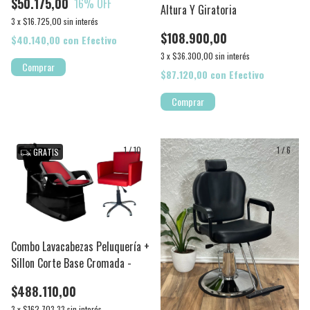
$50.175,00
16
% OFF
Altura Y Giratoria
3
x
$16.725,00
sin interés
$108.900,00
$40.140,00
con
Efectivo
3
x
$36.300,00
sin interés
Comprar
$87.120,00
con
Efectivo
Comprar
1
/
10
1
/
6
GRATIS
Combo Lavacabezas Peluquería +
Sillon Corte Base Cromada -
$488.110,00
3
x
$162.703,33
sin interés