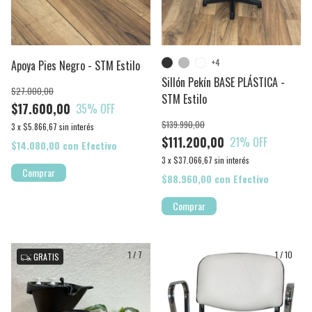
+4
Apoya Pies Negro - STM Estilo
Sillón Pekín BASE PLÁSTICA -
$27.000,00
STM Estilo
$17.600,00
35
% OFF
$139.990,00
3
x
$5.866,67
sin interés
$111.200,00
21
% OFF
$14.080,00
con
Efectivo
3
x
$37.066,67
sin interés
$88.960,00
con
Efectivo
Comprar
1
/
7
1
/
10
GRATIS