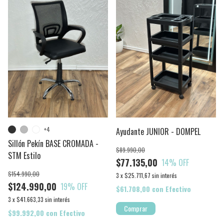
+4
Ayudante JUNIOR - DOMPEL
Sillón Pekín BASE CROMADA -
$89.990,00
STM Estilo
$77.135,00
14
% OFF
$154.990,00
3
x
$25.711,67
sin interés
$124.990,00
19
% OFF
$61.708,00
con
Efectivo
3
x
$41.663,33
sin interés
$99.992,00
con
Efectivo