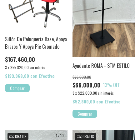
Sillón De Peluquería Base, Apoya
Brazos Y Apoya Pie Cromado
$167.460,00
Ayudante ROMA - STM ESTILO
3
x
$55.820,00
sin interés
$133.968,00
con
Efectivo
$76.000,00
$66.000,00
13
% OFF
Comprar
3
x
$22.000,00
sin interés
$52.800,00
con
Efectivo
1
/
10
1
/
7
GRATIS
GRATIS