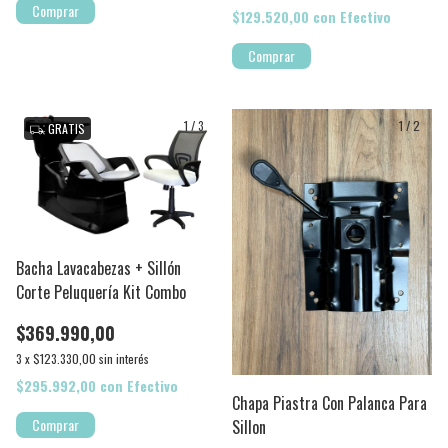
Comprar
$129.520,00
con
Efectivo
Comprar
1
/
3
1
/
2
GRATIS
Bacha Lavacabezas + Sillón
Corte Peluquería Kit Combo
$369.990,00
3
x
$123.330,00
sin interés
$295.992,00
con
Efectivo
Chapa Piastra Con Palanca Para
Sillon