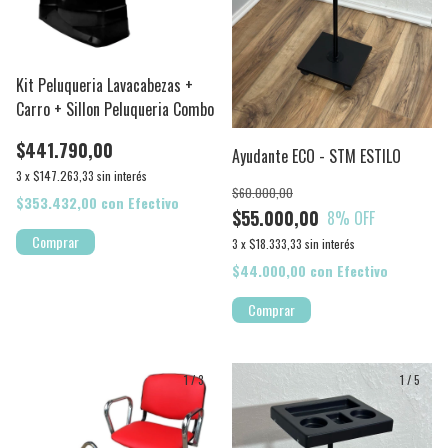
Kit Peluqueria Lavacabezas +
Carro + Sillon Peluqueria Combo
$441.790,00
Ayudante ECO - STM ESTILO
3
x
$147.263,33
sin interés
$60.000,00
$353.432,00
con
Efectivo
$55.000,00
8
% OFF
3
x
$18.333,33
sin interés
$44.000,00
con
Efectivo
1
/
3
1
/
5