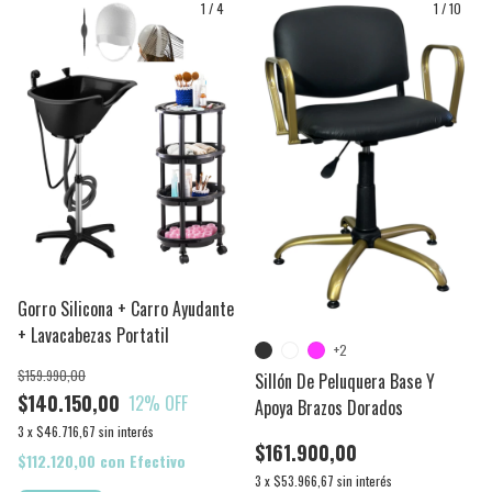
1
/
4
1
/
10
Gorro Silicona + Carro Ayudante
+ Lavacabezas Portatil
+2
$159.990,00
Sillón De Peluquera Base Y
$140.150,00
12
% OFF
Apoya Brazos Dorados
3
x
$46.716,67
sin interés
$161.900,00
$112.120,00
con
Efectivo
3
x
$53.966,67
sin interés