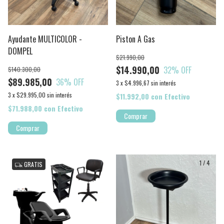
Ayudante MULTICOLOR -
Piston A Gas
DOMPEL
$21.990,00
$14.990,00
32
% OFF
$140.300,00
$89.985,00
36
% OFF
3
x
$4.996,67
sin interés
3
x
$29.995,00
sin interés
$11.992,00
con
Efectivo
$71.988,00
con
Efectivo
1
/
7
1
/
4
GRATIS