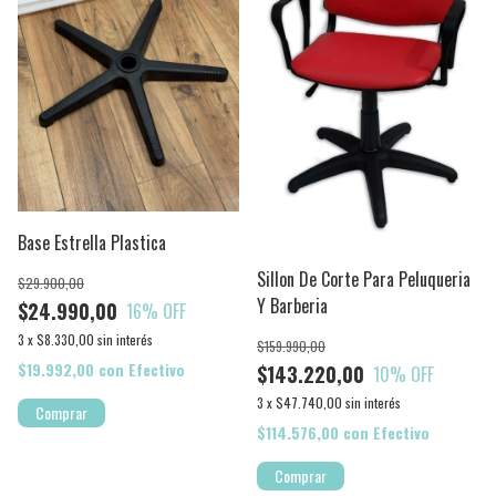
Base Estrella Plastica
Sillon De Corte Para Peluqueria
$29.900,00
Y Barberia
$24.990,00
16
% OFF
3
x
$8.330,00
sin interés
$159.990,00
$19.992,00
con
Efectivo
$143.220,00
10
% OFF
3
x
$47.740,00
sin interés
$114.576,00
con
Efectivo
Comprar