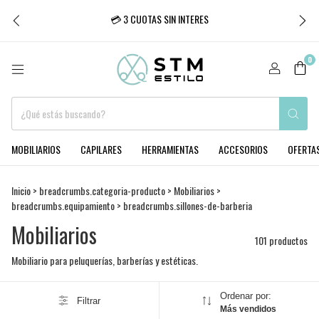
💳 3 CUOTAS SIN INTERES
0
MOBILIARIOS
CAPILARES
HERRAMIENTAS
ACCESORIOS
OFERTA
Inicio
>
breadcrumbs.categoria-producto
>
Mobiliarios
>
breadcrumbs.equipamiento
>
breadcrumbs.sillones-de-barberia
Mobiliarios
101 productos
Mobiliario para peluquerías, barberías y estéticas.
Ordenar por:
Filtrar
Más vendidos