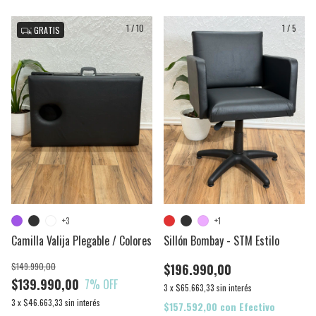
1
/
10
1
/
5
GRATIS
+3
+1
Camilla Valija Plegable / Colores
Sillón Bombay - STM Estilo
$149.990,00
$196.990,00
$139.990,00
7
% OFF
3
x
$65.663,33
sin interés
3
x
$46.663,33
sin interés
$157.592,00
con
Efectivo