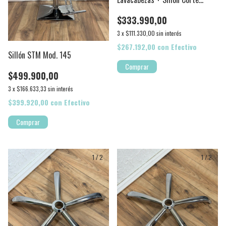
Peluquería
$333.990,00
3
x
$111.330,00
sin interés
$267.192,00
con
Efectivo
Sillón STM Mod. 145
$499.900,00
3
x
$166.633,33
sin interés
$399.920,00
con
Efectivo
1
/
2
1
/
2