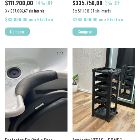
$335.750,00
$111.200,00
3
% OFF
14
% OFF
3
x
$111.916,67
sin interés
3
x
$37.066,67
sin interés
$268.600,00
con
Efectivo
$88.960,00
con
Efectivo
1
/
4
1
/
7