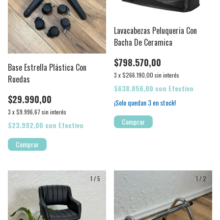
Lavacabezas Peluqueria Con
Bacha De Ceramica
$798.570,00
Base Estrella Plástica Con
3
x
$266.190,00
sin interés
Ruedas
$638.856,00
con
Efectivo
$29.990,00
¡Solo quedan
3
en stock!
3
x
$9.996,67
sin interés
Comprar
$23.992,00
con
Efectivo
1
/
5
1
/
2