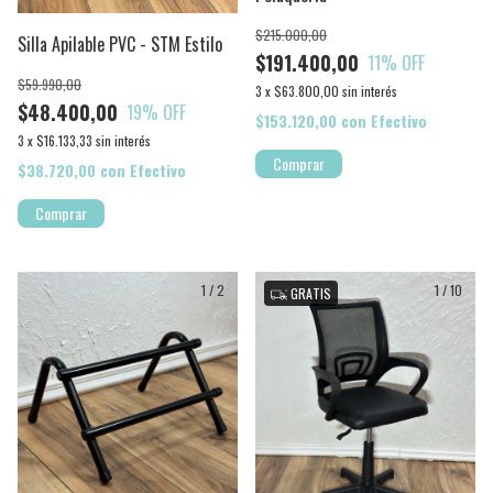
$215.000,00
Silla Apilable PVC - STM Estilo
$191.400,00
11
% OFF
$59.990,00
3
x
$63.800,00
sin interés
$48.400,00
19
% OFF
$153.120,00
con
Efectivo
3
x
$16.133,33
sin interés
Comprar
$38.720,00
con
Efectivo
1
/
2
1
/
10
GRATIS