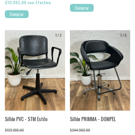
$111.992,00
con
Efectivo
Comprar
Comprar
1
/
3
1
/
5
Sillón PRIMMA - DOMPEL
Sillón PVC - STM Estilo
$344.900,00
$129.990,00