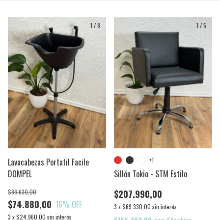
1
/
8
1
/
5
+1
Lavacabezas Portatil Facile
DOMPEL
Sillón Tokio - STM Estilo
$88.630,00
$207.990,00
$74.880,00
16
% OFF
3
x
$69.330,00
sin interés
3
x
$24.960,00
sin interés
$166.392,00
con
Efectivo