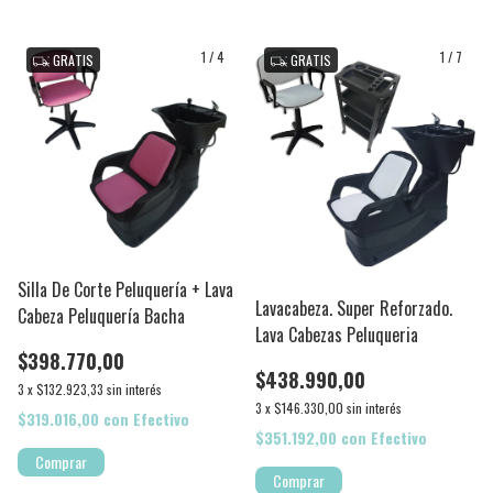
1
/
4
1
/
7
GRATIS
GRATIS
Silla De Corte Peluquería + Lava
Lavacabeza. Super Reforzado.
Cabeza Peluquería Bacha
Lava Cabezas Peluqueria
$398.770,00
$438.990,00
3
x
$132.923,33
sin interés
3
x
$146.330,00
sin interés
$319.016,00
con
Efectivo
$351.192,00
con
Efectivo