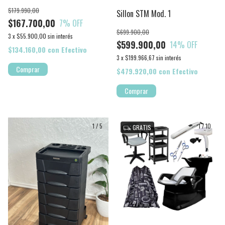
$179.990,00
Sillon STM Mod. 1
$167.700,00
7
% OFF
$699.900,00
3
x
$55.900,00
sin interés
$599.900,00
14
% OFF
$134.160,00
con
Efectivo
3
x
$199.966,67
sin interés
Comprar
$479.920,00
con
Efectivo
1
/
5
1
/
10
GRATIS