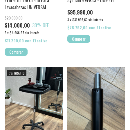
Protector De Cuello Para
Ayudante VEGAS - DOMPEL
Lavacabezas UNIVERSAL
$95.990,00
$20.000,00
3
x
$31.996,67
sin interés
$14.000,00
30
% OFF
$76.792,00
con
Efectivo
3
x
$4.666,67
sin interés
$11.200,00
con
Efectivo
1
/
7
GRATIS