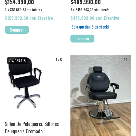
$154.990,00
$469.990,00
3
x
$51.663,33
sin interés
3
x
$156.663,33
sin interés
$123.992,00
con
Efectivo
$375.992,00
con
Efectivo
¡Solo quedan
3
en stock!
Comprar
Comprar
1
/
5
1
/
7
GRATIS
Sillon De Peluqueria. Sillones
Peluqueria Cromado