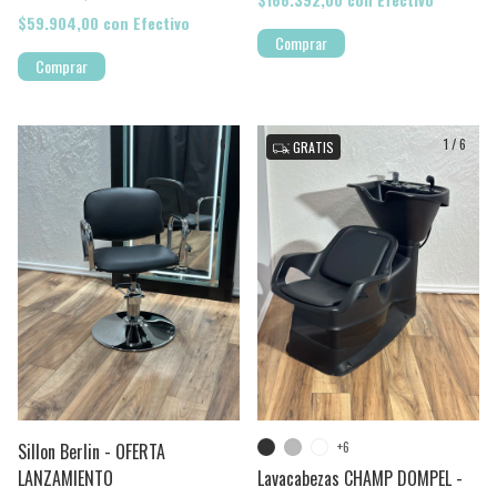
$59.904,00
con
Efectivo
Comprar
1
/
6
1
/
6
GRATIS
+6
Sillon Berlin - OFERTA
LANZAMIENTO
Lavacabezas CHAMP DOMPEL -