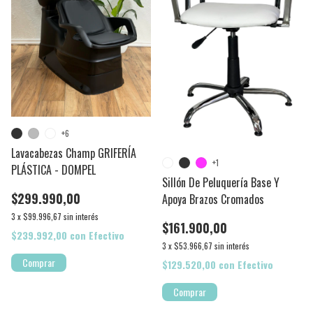
+6
Lavacabezas Champ GRIFERÍA
+1
PLÁSTICA - DOMPEL
Sillón De Peluquería Base Y
$299.990,00
Apoya Brazos Cromados
3
x
$99.996,67
sin interés
$161.900,00
$239.992,00
con
Efectivo
3
x
$53.966,67
sin interés
Comprar
$129.520,00
con
Efectivo
Comprar