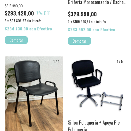
Grifería Monocomando / Bacha
$315.990,00
Movil
$293.420,00
7
% OFF
$329.990,00
3
x
$97.806,67
sin interés
3
x
$109.996,67
sin interés
$234.736,00
con
Efectivo
$263.992,00
con
Efectivo
Comprar
1
/
4
1
/
5
Sillon Peluqueria + Apoya Pie
Peluquería