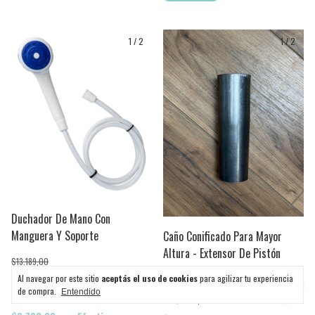
1
/
2
1
/
2
Duchador De Mano Con
Manguera Y Soporte
Caño Conificado Para Mayor
Altura - Extensor De Pistón
$13.189,00
$8.490,00
36
% OFF
Al navegar por este sitio
aceptás el uso de cookies
para agilizar tu experiencia
$4.990,00
de compra.
Entendido
3
x
$2.830,00
sin interés
3
x
$1.663,33
sin interés